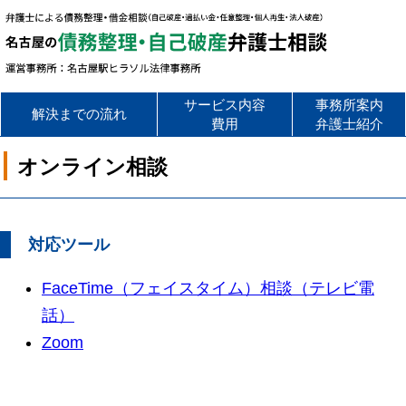
名古屋の債
サービス内容
事務所案内
解決までの流れ
費用
弁護士紹介
オンライン相談
対応ツール
FaceTime（フェイスタイム）相談（テレビ電
話）
Zoom